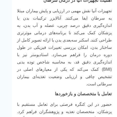
اهمیت
تجهیزات
آنیا
در
درمان
سرطان
تجهیزات
آنیا
نقش
مهمی
در
ارزیابی
و
پایش
بیماران
مبتلا
به
سرطان
ایفا
می‌کنند.
آنالایزر
ترکیبات
بدن
با
اندازه‌گیری
دقیق
درصد
چربی،
عضله
و
آب
بدن،
به
پزشکان
کمک
می‌کند
تا
برنامه‌های
درمانی
موثرتری
طراحی
کنند.
اسکنر
سه‌بعدی
بدن
با
ارائه
تصویر
کامل
از
ساختار
بدن،
امکان
بررسی
تغییرات
فیزیکی
در
طول
دوره
درمان
را
فراهم
می‌سازد.
استادیومتر
نیز
با
اندازه‌گیری
دقیق
قد،
به
محاسبه
شاخص
توده
بدنی
(
BMI)
کمک
می‌کند
که
یکی
از
معیارهای
اصلی
در
تشخیص
چاقی
و
ارزیابی
وضعیت
تغذیه‌ای
بیماران
سرطانی
است.
تعامل
با
متخصصان
و
بازخوردها
حضور
در
این
کنگره
فرصتی
برای
تعامل
مستقیم
با
پزشکان،
متخصصان
تغذیه
و
پژوهشگران
فراهم
کرد.