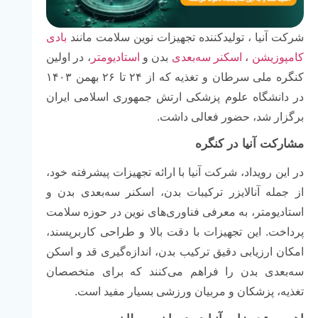
شرکت
آنیا ،
تولیدکننده
تجهیزات
نوین
سلامت
مانند
بادی
کامپوزیشن
،
اسکنر
سه‌بعدی
بدن
و
استادیومتر
،
در
اولین
کنگره
ملی
سرطان
و
تغذیه
که
از
۲۴
تا
۲۶
بهمن
۱۴۰۳
در
دانشگاه
علوم
پزشکی
ارتش
جمهوری
اسلامی
ایران
برگزار
شد،
حضور
فعالی
داشت.
مشارکت
آنیا
در
کنگره
در
این
رویداد،
شرکت
آنیا
با
ارائه
تجهیزات
پیشرفته
خود،
از
جمله
آنالایزر
ترکیبات
بدن،
اسکنر
سه‌بعدی
بدن
و
استادیومتر،
به
معرفی
فناوری‌های
نوین
در
حوزه
سلامت
پرداخت.
این
تجهیزات
با
دقت
بالا
و
طراحی
کاربرپسند،
امکان
ارزیابی
دقیق
ترکیب
بدن،
اندازه‌گیری
قد
و
اسکن
سه‌بعدی
بدن
را
فراهم
می‌کنند
که
برای
متخصصان
تغذیه،
پزشکان
و
مربیان
ورزشی
بسیار
مفید
است.