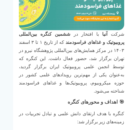
شرکت
آنیا
با
افتخار
در
ششمین
کنگره
بین‌المللی
پروبیوتیک
و
غذاهای
فراسودمند
که
از
تاریخ
۱
تا
۳
اسفند
۱۴۰۳
در
مرکز
همایش‌های
بین‌المللی
پژوهشگاه
نیرو
در
تهران
برگزار
شد،
حضور
فعال
داشت.
این
کنگره
که
توسط
انجمن
علمی
پروبیوتیک
ایران
برگزار
گردید،
به‌عنوان
یکی
از
مهم‌ترین
رویدادهای
علمی
کشور
در
حوزه
میکروبیوم،
پروبیوتیک‌ها
و
غذاهای
فراسودمند
شناخته
می‌شود.
🎯
اهداف
و
محورهای
کنگره
کنگره
با
هدف
ارتقای
دانش
علمی
و
تبادل
تجربیات
در
زمینه‌های
زیر
برگزار
شد: