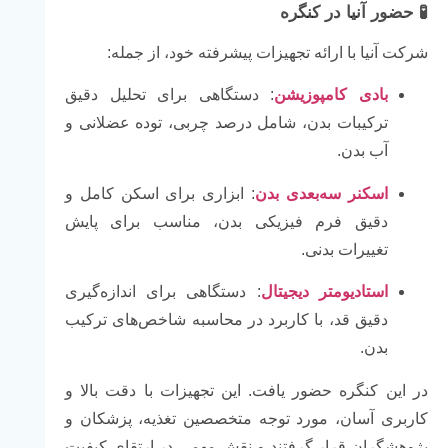
🧪
حضور
آنیا
در
کنگره
شرکت
آنیا
با
ارائه
تجهیزات
پیشرفته
خود،
از
جمله:
بادی
کامپوزیشن
:
دستگاهی
برای
تحلیل
دقیق
ترکیبات
بدن،
شامل
درصد
چربی،
توده
عضلانی
و
آب
بدن.
اسکنر
سه‌بعدی
بدن
:
ابزاری
برای
اسکن
کامل
و
دقیق
فرم
فیزیکی
بدن،
مناسب
برای
پایش
تغییرات
بدنی.
استادیومتر
دیجیتال
:
دستگاهی
برای
اندازه‌گیری
دقیق
قد،
با
کاربرد
در
محاسبه
شاخص‌های
ترکیب
بدن.
در
این
کنگره
حضور
یافت.
این
تجهیزات
با
دقت
بالا
و
کاربری
آسان،
مورد
توجه
متخصصین
تغذیه،
پزشکان
و
پژوهشگران
قرار
گرفتند
و
نقش
مهمی
در
ارتقای
کیفیت