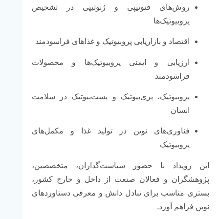
روش‌های
فنوتیپی
و
ژنوتیپی
در
تشخیص
پروبیوتیک‌ها
اقتصاد
و
بازاریابی
پروبیوتیک
و
غذاهای
فراسودمند
ارزیابی
و
ایمنی
پروبیوتیک‌ها
و
محصولات
فراسودمند
پروبیوتیک،
پری‌بیوتیک
و
پست‌بیوتیک
در
سلامت
انسان
فناوری‌های
نوین
در
تولید
غذا
و
مکمل‌های
پروبیوتیک
این
رویداد
با
حضور
سیاست‌گذاران،
متخصصین،
پژوهشگران
و
فعالان
صنعت
از
داخل
و
خارج
کشور،
بستری
مناسب
برای
تبادل
دانش
و
معرفی
دستاوردهای
نوین
فراهم
آورد.