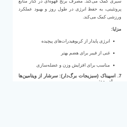
سیری کمک می‌کند. مصرف برنج قهوه‌ای در کنار منابع
پروتئینی، به حفظ انرژی در طول روز و بهبود عملکرد
ورزشی کمک می‌کند.
مزایا:
انرژی پایدار از کربوهیدرات‌های پیچیده
غنی از فیبر برای هضم بهتر
مناسب برای افزایش وزن و عضله‌سازی
7.
اسپیناک (سبزیجات برگ‌دار): سرشار از ویتامین‌ها
و مواد معدنی
سبزیجات برگ‌دار مانند اسپیناک منبع غنی از ویتامین‌ها و
مواد معدنی هستند که به حفظ سلامت عمومی بدن و
بهبود فرآیندهای متابولیک کمک می‌کنند. علاوه بر این،
اسپیناک حاوی آنتی‌اکسیدان‌ها و فیبر است که برای
کاهش التهاب و بهبود هضم مفید است.