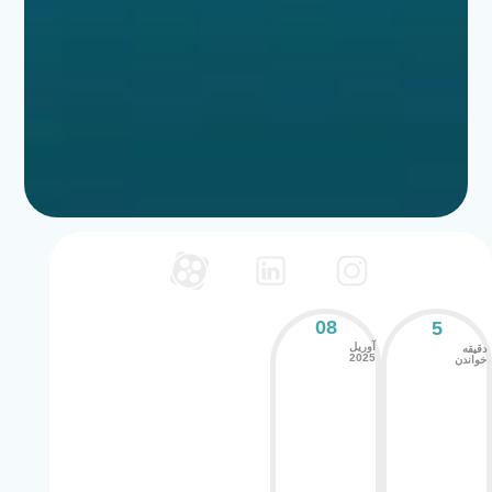
08
5
آوریل
دقیقه
2025
خواندن