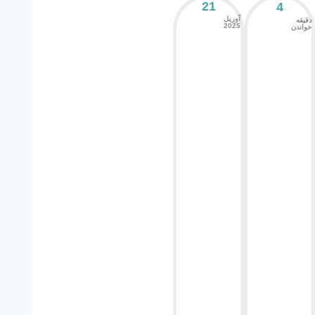
21
4
آوریل
دقیقه
2025
خواندن